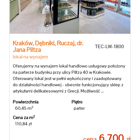
O
firmie
Kraków,
Dębniki,
Ruczaj,
dr.
TEC-LW-1800
Jana Piltza
Kontakt
lokal na wynajem
Oferujemy na wynajem lokal handlowo usługowy położony
na parterze budynku przy ulicy Piltza 40 w Krakowie.
Polityka
Oferowany lokal jest w pełni wykończony i zaadoptowany
do działalności handlowej - obecnie funkcjonujący sklep z
artykułami delikatesowymi z Grecji. Możliwość ...
Prywatno
Powierzchnia
Piętro
2
60,45 m
parter
2
Cena za m
CUK
110,84 zł
6 700
cena
zł