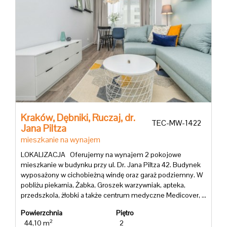
Kraków,
Dębniki,
Ruczaj,
dr.
TEC-MW-1422
Jana Piltza
mieszkanie na wynajem
LOKALIZACJA Oferujemy na wynajem 2 pokojowe
mieszkanie w budynku przy ul. Dr. Jana Piltza 42. Budynek
wyposażony w cichobieżną windę oraz garaż podziemny. W
pobliżu piekarnia, Żabka, Groszek warzywniak, apteka,
przedszkola, żłobki a także centrum medyczne Medicover, ...
Powierzchnia
Piętro
2
44,10 m
2