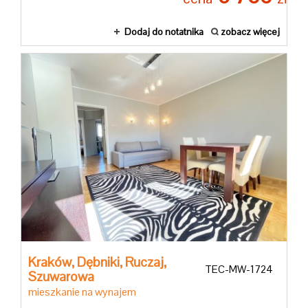
ubezpiec
Dodaj do notatnika
zobacz więcej
Kalkulato
komunika
Kalkulato
majątko
Kalkulato
Kraków,
Dębniki,
Ruczaj,
TEC-MW-1724
Szuwarowa
mieszkanie na wynajem
szkolny