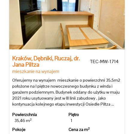
Kraków,
Dębniki,
Ruczaj,
dr.
TEC-MW-1714
Jana Piltza
mieszkanie na wynajem
Oferujemy na wynajem mieszkanie o powierzchni 35,5m2
położone na I piętrze nowoczesnego budynku z winda i
garażem podziemnym. Budynek oddany do użytku w maju
2021 roku usytuowany jest w III linii zabudowy , jako
kontynuacja kolejnego etapu inwestycji Osiedle Piltza ...
Powierzchnia
Piętro
2
35,46 m
1
2
Pokoje
Cena za m