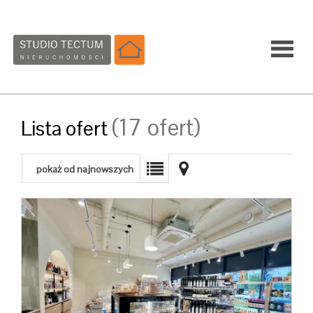
Strona
(17 ofert)
Lista ofert
główna
pokaż od najnowszych
Sprzedaż
Wynajem
Usługi