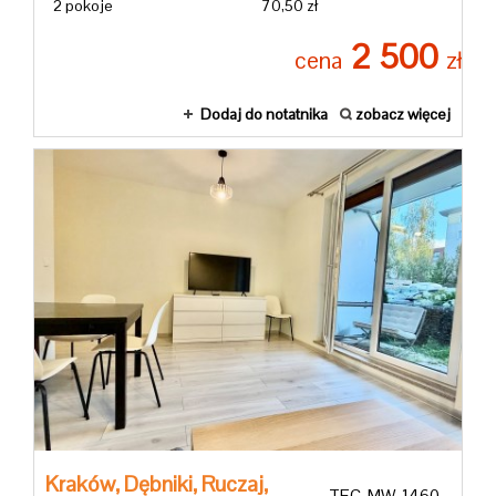
2 pokoje
70,50 zł
2 500
cena
zł
Dodaj do notatnika
zobacz więcej
Kraków,
Dębniki,
Ruczaj,
TEC-MW-1460