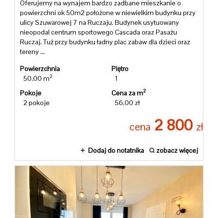
Oferujemy na wynajem bardzo zadbane mieszkanie o
powierzchni ok 50m2 położone w niewielkim budynku przy
ulicy Szuwarowej 7 na Ruczaju. Budynek usytuowany
Kalkulato
nieopodal centrum sportowego Cascada oraz Pasażu
Ruczaj. Tuż przy budynku ładny plac zabaw dla dzieci oraz
tereny ...
turystyc
Powierzchnia
Piętro
2
50,00 m
1
2
Pokoje
Cena za m
Kalkulato
2 pokoje
56,00 zł
2 800
cena
zł
rowerow
Dodaj do notatnika
zobacz więcej