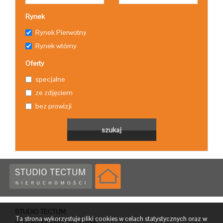
Rynek
Rynek Pierwotny
Rynek wtórny
Oferty
specjalne
ze zdjęciem
bez prowizji
STUDIO TECTUM
Ta strona wykorzystuje pliki cookies w celach statystycznych oraz w
ul. Doktora Jana Piltza 38/4