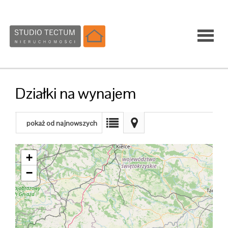
Strona
Działki na wynajem
główna
pokaż od najnowszych
Sprzedaż
+
−
Wynajem
Usługi