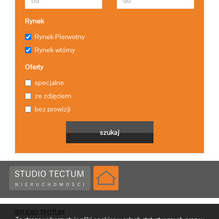
Rynek
Kalkulato
Rynek Pierwotny
Rynek wtórny
turystyc
Oferty
specjalne
ze zdjęciem
Kalkulato
bez prowizji
rowerow
STUDIO TECTUM