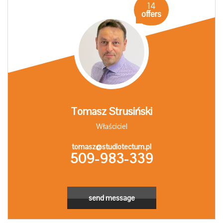
14
offers
Tomasz Strusiński
Właściciel
tomasz@studiotectum.pl
509-983-339
send message