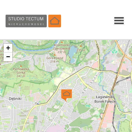
Homepa
+
−
Sale
Rent
Services
About