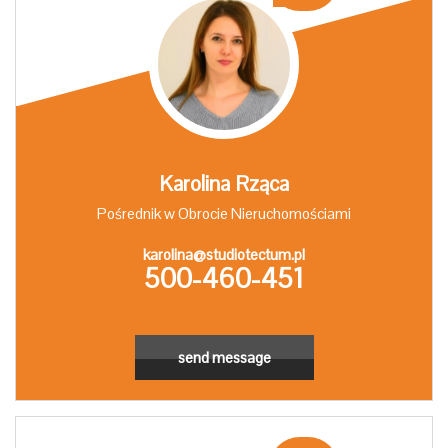
Karolina Rząca
Pośrednik w Obrocie Nieruchomościami
karolina@studiotectum.pl
500-460-451
send message