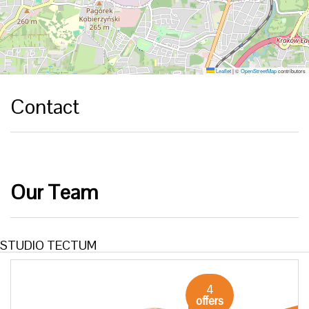
company
Leaflet
|
©
OpenStreetMap
contributors
Contact
Contact
Our Team
STUDIO TECTUM
4
offers