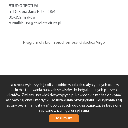
STUDIO TECTUM
O
ul. Doktora Jana Piltza 38/4
30-392 Kraków
e-mail:
biuro@studiotectum.pl
firmie
Program dla biur nieruchomości
Galactica Virgo
Kontakt
Polityka
Ta strona wykorzystuje pliki cookies w celach statystycznych oraz w
celu dostosowania naszych serwisów do indywidualnych potrzeb
Prywatno
klientów. Zmiany ustawień dotyczących plików cookie można dokonać
w dowolnej chwili modyfikując ustawienia przeglądarki. Korzystanie z tej
strony bez zmian ustawień dotyczących cookies oznacza, że będą one
zapisane w pamięci urządzenia.
CUK
rozumiem