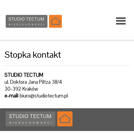
Strona
Stopka kontakt
główna
STUDIO TECTUM
ul. Doktora Jana Piltza 38/4
Sprzedaż
30-392 Kraków
e-mail:
biuro@studiotectum.pl
Wynajem
Usługi